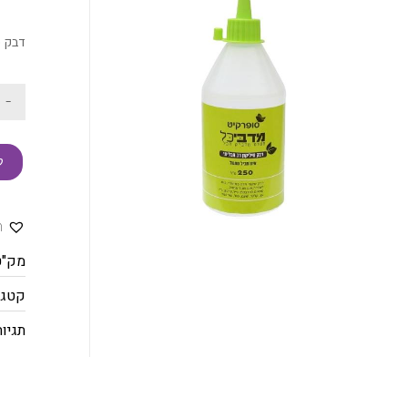
דבק ס
-
ק
ה
מק"ט
קטגו
תגיות