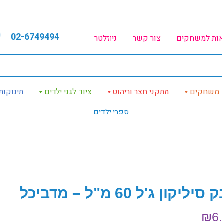
02-6749494
אות למשחקים
צור קשר
ניוזלטר
משחקים
מתקני חצר וריהוט
ציוד לגני ילדים
תינוקות
ספרי ילדים
יליקון ג'ל 60 מ"ל – מדביכל
₪
6