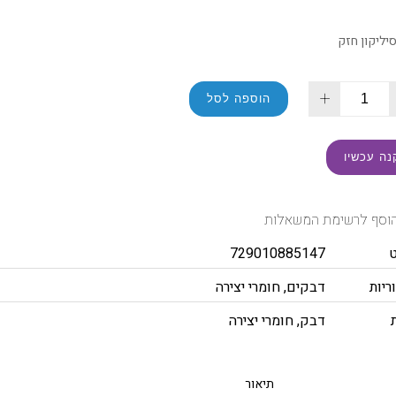
יליקון חזק
+
הוספה לסל
נה עכשיו
וסף לרשימת המשאלות
729010885147
ריות
דבקים
,
חומרי יצירה
דבק
,
חומרי יצירה
תיאור