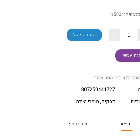
טי לבן 500 ג'
+
הוספה לסל
נה עכשיו
וסף לרשימת המשאלות
807259441727
ריות
דבקים
,
חומרי יצירה
תיאור
מידע נוסף