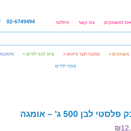
02-6749494
אות למשחקים
צור קשר
ניוזלטר
משחקים
מתקני חצר וריהוט
ציוד לגני ילדים
תינוקות
ספרי ילדים
פלסטי לבן 500 ג' – אומגה
₪
12