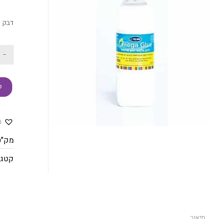
דבק פלס
-
ק
ה
מק"ט
קטגו
תיאור