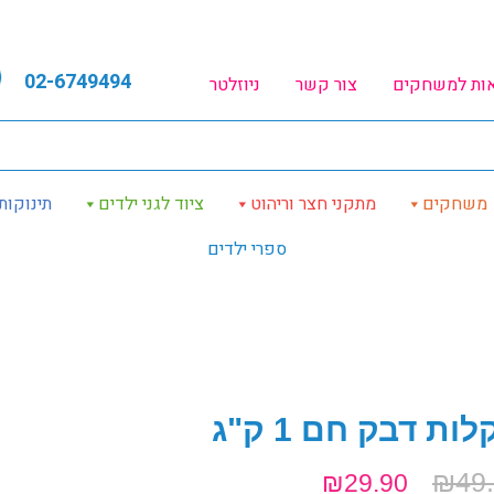
02-6749494
אות למשחקים
צור קשר
ניוזלטר
משחקים
מתקני חצר וריהוט
ציוד לגני ילדים
תינוקות
ספרי ילדים
ות דבק חם 1 ק"ג
₪
49
₪
29.90