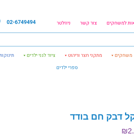
02-6749494
אות למשחקים
צור קשר
ניוזלטר
משחקים
מתקני חצר וריהוט
ציוד לגני ילדים
תינוקות
ספרי ילדים
ל דבק חם בודד
₪
2