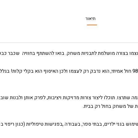
תיאור
את עצמו בצורה מושלמת לתבניות משחק. בואו להשתתף בחוויה שכבר כב
smart sand נראה ממש כמו חול אמיתי, משום שהוא עשוי מ 98% חול אמיתי, הוא נדבק רק לעצמו ולכן האיסוף הו
 איתו כמה שתרצו. תוכלו ליצור צורות מדויקות ויציבות, לפרק אותן ולבנות 
מת של משחק בחול רק בבית.
וש בגני ילדים, בבתי ספר, בעבודה ,בפגישות טיפוליות (כגון ריפוי ב