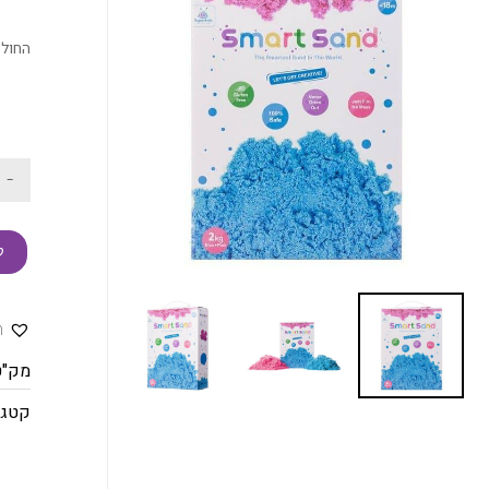
החול 
-
ק
ה
מק"ט
קטגו