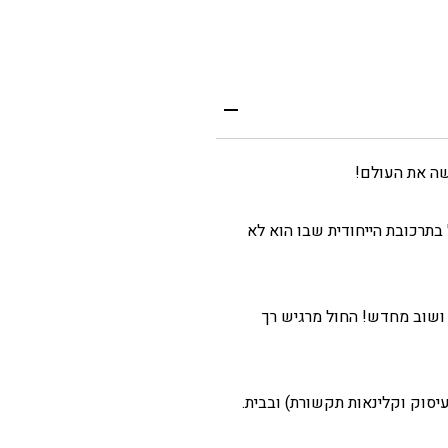
שה את העולם!
א בקלי קלות! בגלל בתרכובת הייחודית שבו הוא לא
שוב ושוב מחדש! החול מרגיש רך
עיסוק וקלינאות תקשורת) ובבית.