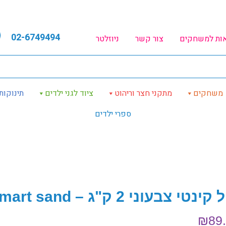
02-6749494
אות למשחקים
צור קשר
ניוזלטר
משחקים
מתקני חצר וריהוט
ציוד לגני ילדים
תינוקות
ספרי ילדים
ינטי צבעוני 2 ק"ג – Smart sand
₪
89