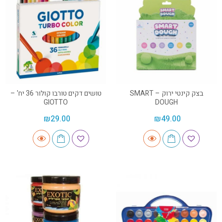
בצק קינטי ירוק – SMART
טושים דקים טורבו קולור 36 יח' –
GIOTTO
DOUGH
₪
29.00
₪
49.00