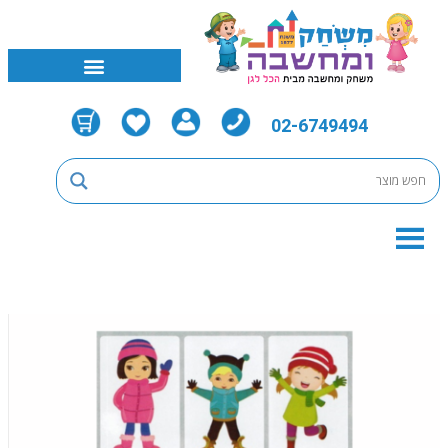
02-6749494