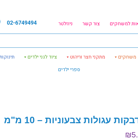
02-6749494
אות למשחקים
צור קשר
ניוזלטר
משחקים
מתקני חצר וריהוט
ציוד לגני ילדים
תינוקות
ספרי ילדים
קות עגולות צבעוניות – 10 מ"מ
₪
5