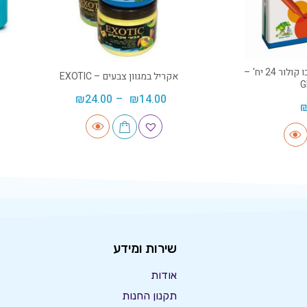
טושים דקים גיוטו טרובו קולור 24 יח' –
אקריל במגוון צבעים – EXOTIC
G
₪
24.00
–
₪
14.00
שירות ומידע
אודות
תקנון החנות