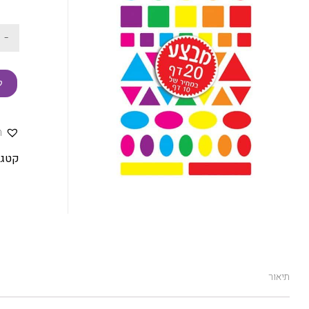
-
ק
ה
קטגו
תיאור