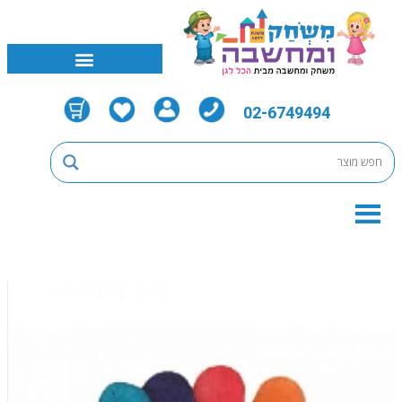
02-6749494