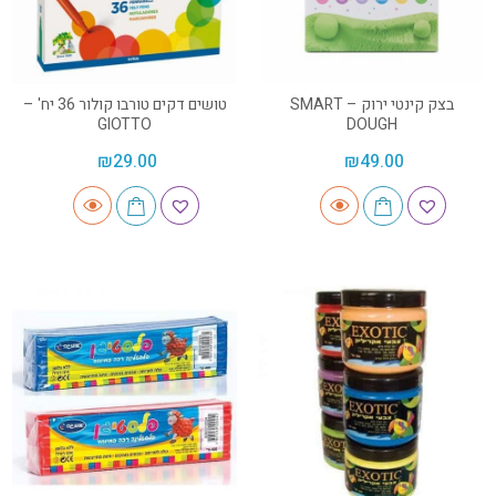
בצק קינטי ירוק – SMART
טושים דקים טורבו קולור 36 יח' –
GIOTTO
DOUGH
₪
29.00
₪
49.00