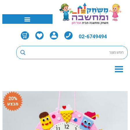
02-6749494
20%
מבצע