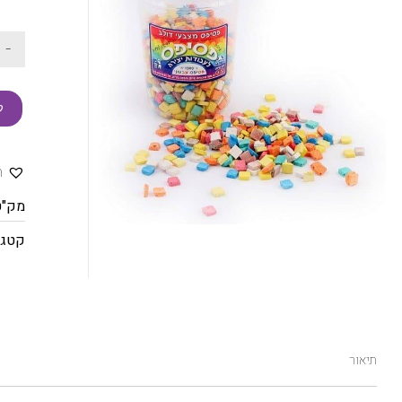
-
ק
ה
מק"ט
קטגו
תיאור