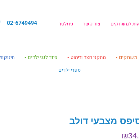
02-6749494
אות למשחקים
צור קשר
ניוזלטר
משחקים
מתקני חצר וריהוט
ציוד לגני ילדים
תינוקות
ספרי ילדים
יפס מצבעי דולב
₪
34