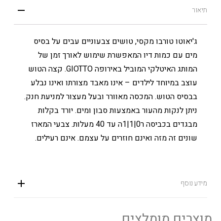
תיאור
ג'יאוטו טורבו מקסי, טושים צבעוניים עבים על בסיס
מים עם כמות דיו המאפשרת שימוש לאורך זמן של
המותג האיטלקי המוביל באירופה GIOTTO. קצה הטוש
עוצב במיוחד לילדים – אינו מאבד מצורתו ואינו נבלע
בבסיס הטוש. המכסה מאוורר ובעל מעצור למניעת חנק.
ניתן לנקות מהעור באמצעות סבון ומים. יורד בקלות
מבגדים בכביסה ר0|1|1ה עד 40 מעלות. צבעי המארז
שונים זה מזה ואינם חוזרים על עצמם. אינם רעילים.
מידע נוסף
מוצרים מומלצים