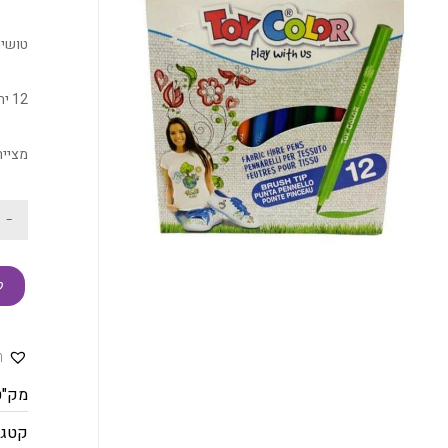
טושים
12 יח' ב 12 צבעים שונים
מצייר
-
ק
ה
מק"ט
קטגו