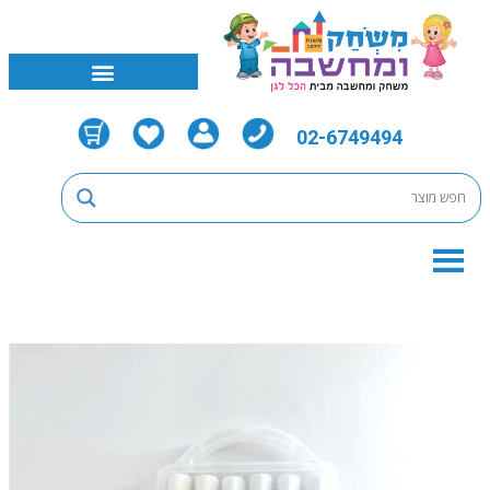
02-6749494