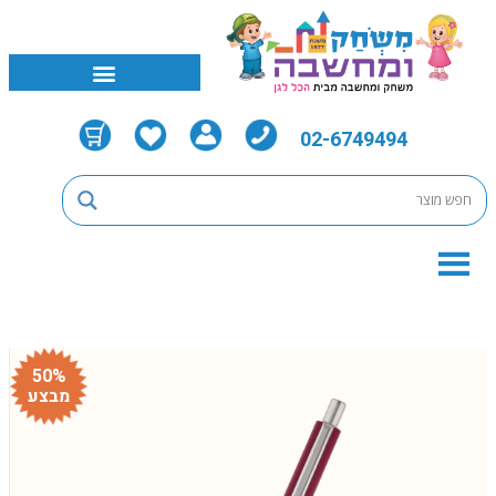
02-6749494
50%
מבצע