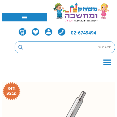
02-6749494
34%
מבצע