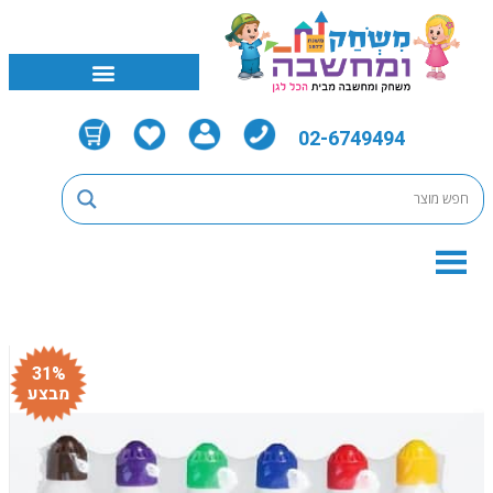
02-6749494
31%
מבצע