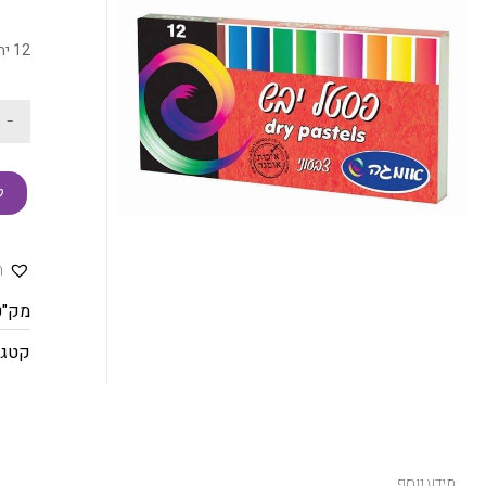
12 יח. לא רעיל
-
ק
ה
מק"ט
קטגו
מידע נוסף