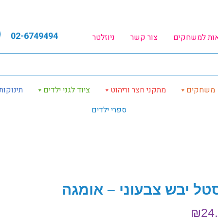
02-6749494
אות למשחקים
צור קשר
ניוזלטר
משחקים
מתקני חצר וריהוט
ציוד לגני ילדים
תינוקות
ספרי ילדים
טל יבש צבעוני – אומגה
₪
24