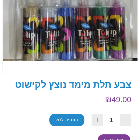
צבע תלת מימד נוצץ לקישוט
₪
49.00
+
-
הוספה לסל