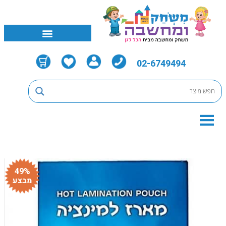
02-6749494
49%
מבצע