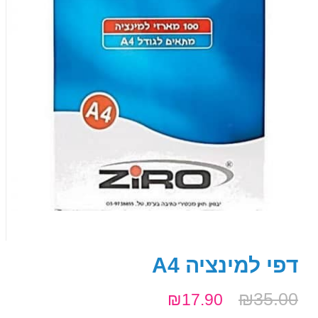
דפי למינציה A4
₪
35.00
₪
17.90