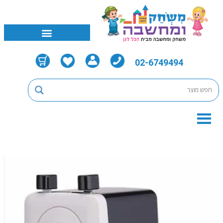
02-6749494