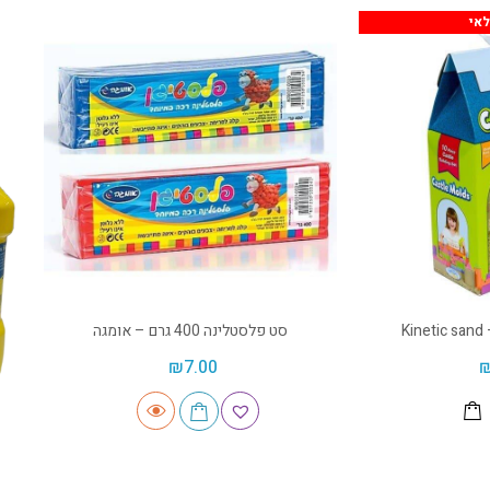
אי
K
סט פלסטלינה 400 גרם – אומגה
₪
7.00