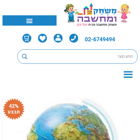
02-6749494
42%
מבצע