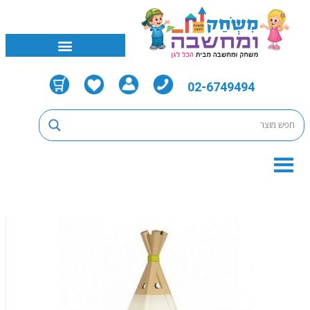
02-6749494