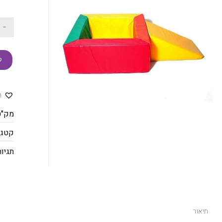
-
ק
ה
מק"ט
קטגו
תגיות
תיאור