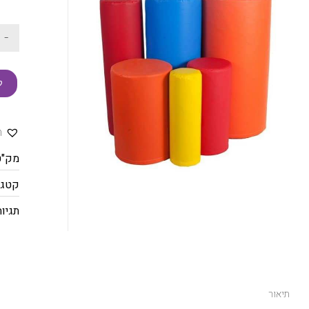
-
ק
ה
מק"ט
קטגו
תגיות
תיאור