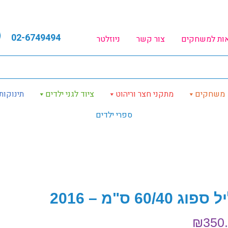
02-6749494
אות למשחקים
צור קשר
ניוזלטר
משחקים
מתקני חצר וריהוט
ציוד לגני ילדים
תינוקות
ספרי ילדים
פוג 60/40 ס"מ – 2016
₪
350