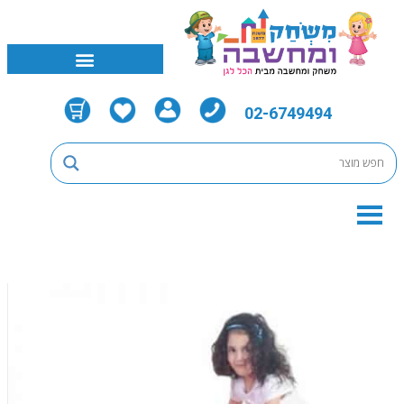
02-6749494