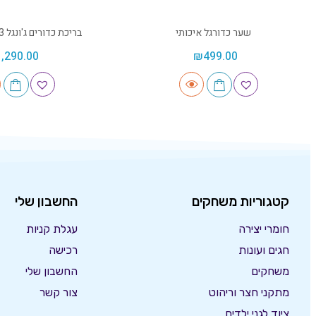
שער כדורגל איכותי
בריכת כדורים ג'ונגל 1.3 מטר – 2204
1,290.00
₪
499.00
קטגוריות משחקים
החשבון שלי
חומרי יצירה
עגלת קניות
חגים ועונות
רכישה
משחקים
החשבון שלי
מתקני חצר וריהוט
צור קשר
ציוד לגני ילדים