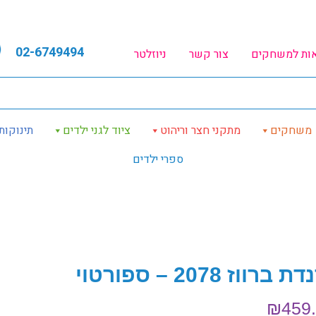
02-6749494
אות למשחקים
צור קשר
ניוזלטר
משחקים
מתקני חצר וריהוט
ציוד לגני ילדים
תינוקות
ספרי ילדים
 ברווז 2078 – ספורטוי
₪
459