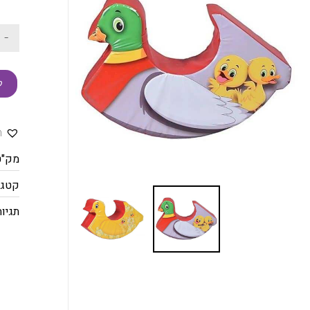
-
ק
ה
מק"ט
קטגו
תגיות