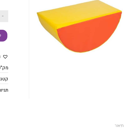
-
ק
ה
מק"ט
קטגו
תגיות
תיאור