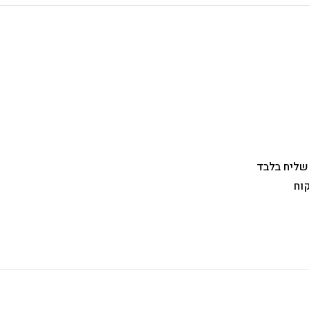
 שליח בלבד
וח