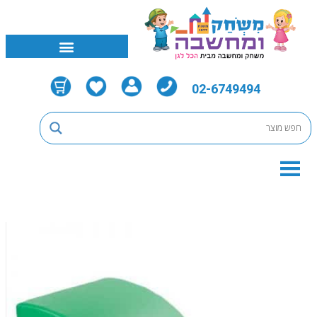
02-6749494