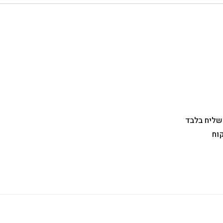
 שליח בלבד
וח