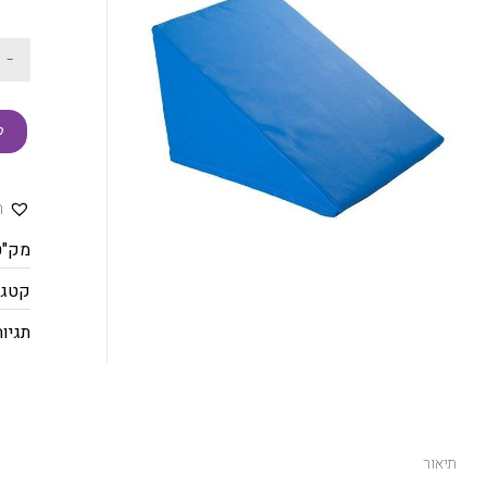
-
ק
ה
מק"ט
קטגו
תגיות
תיאור