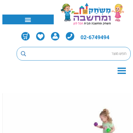
02-6749494