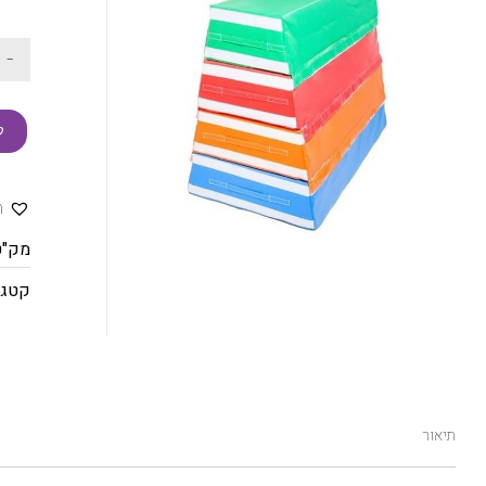
-
ק
ה
מק"ט
קטגו
תיאור