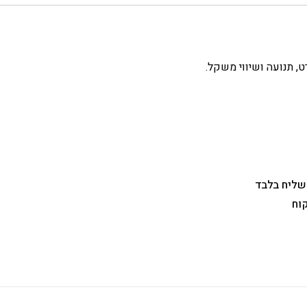
 שליח בלבד
וח