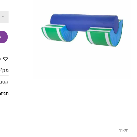
-
ק
ה
מק"ט
קטגו
תגיות
תיאור