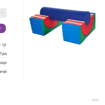
-
ק
ה
מק"ט
קטגו
תגיות
תיאור