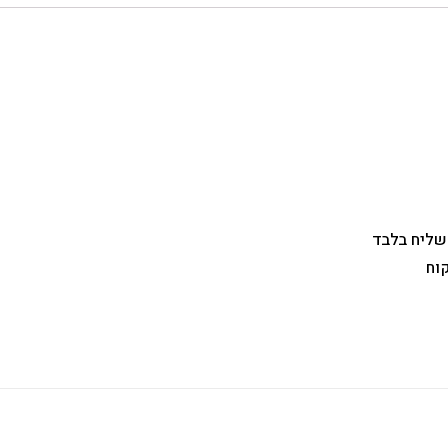
 שליח בלבד
וח