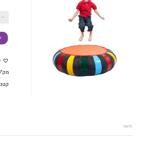
-
ק
ה
מק"ט
קטגו
תיאור