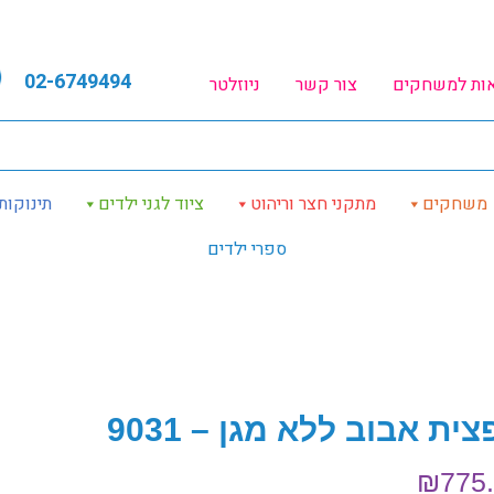
02-6749494
אות למשחקים
צור קשר
ניוזלטר
משחקים
מתקני חצר וריהוט
ציוד לגני ילדים
תינוקות
ספרי ילדים
ית אבוב ללא מגן – 9031
₪
775