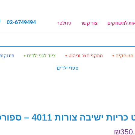
02-6749494
אות למשחקים
צור קשר
ניוזלטר
משחקים
מתקני חצר וריהוט
ציוד לגני ילדים
תינוקות
ספרי ילדים
ריות ישיבה צורות 4011 – ספורטוי
₪
350