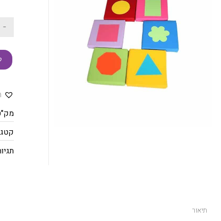
-
ק
ה
מק"ט
קטגו
תגיות
תיאור