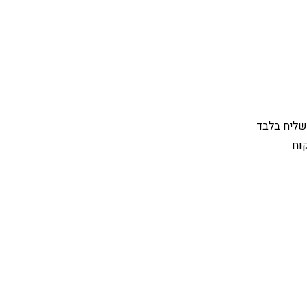
שליח בלבד
וח