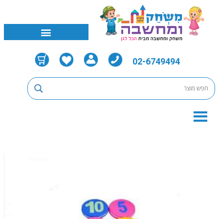
02-6749494