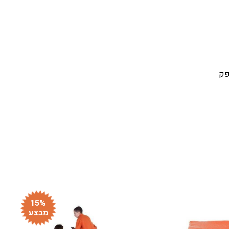
פק
15%
מבצע