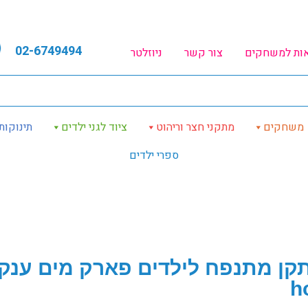
02-6749494
אות למשחקים
צור קשר
ניוזלטר
משחקים
מתקני חצר וריהוט
ציוד לגני ילדים
תינוקות
ספרי ילדים
h