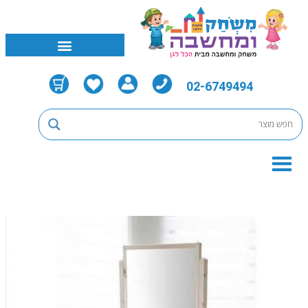
02-6749494