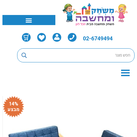
02-6749494
14%
מבצע