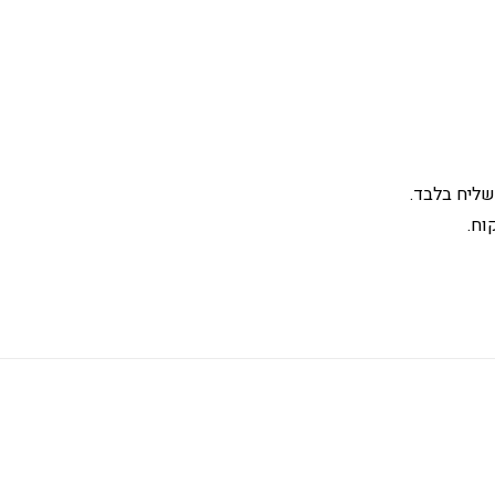
שליח בלבד.
וח.