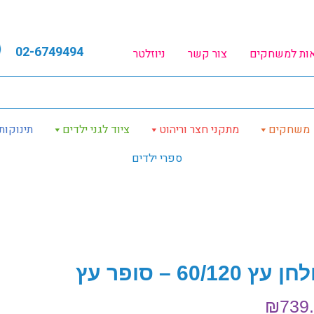
02-6749494
אות למשחקים
צור קשר
ניוזלטר
משחקים
מתקני חצר וריהוט
ציוד לגני ילדים
תינוקות
ספרי ילדים
עץ 60/120 – סופר עץ
₪
739