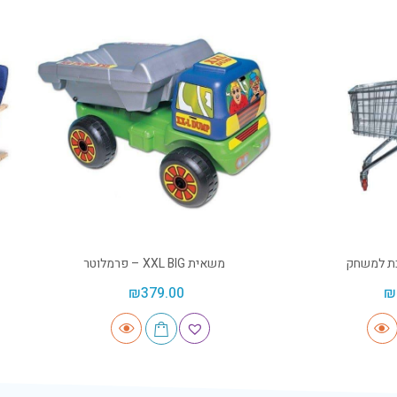
כת למשחק
משאית XXL BIG – פרמלוטר
₪
379.00
₪