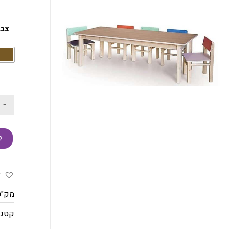
צב
-
ק
ה
מק"ט
קטגו