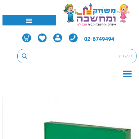
02-6749494