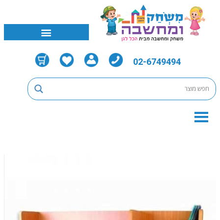
02-6749494