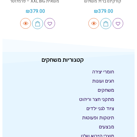
קורקינט ברזל משולש
משאית XXL BIG – פרמלוטר
₪
379.00
₪
379.00
קטגוריות משחקים
חומרי יצירה
חגים ועונות
משחקים
מתקני חצר וריהוט
ציוד לגני ילדים
תינוקות ופעוטות
מבצעים
מוצרי הייבוא שלנו