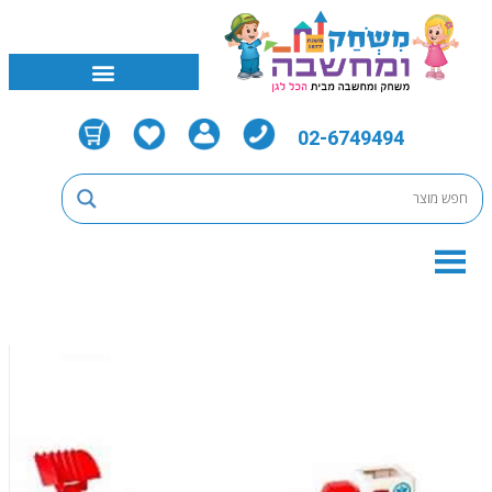
02-6749494