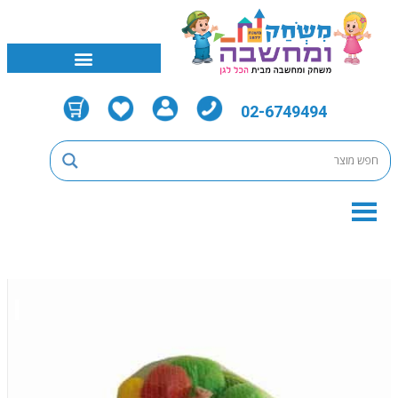
02-6749494