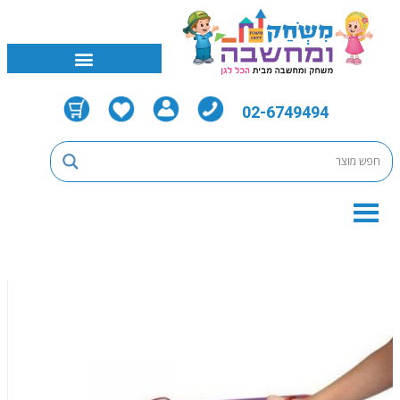
02-6749494