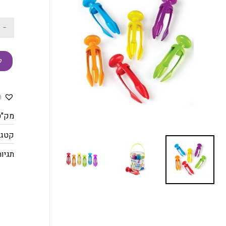
-
ק
ה
מק"ט
קטגו
תגיות