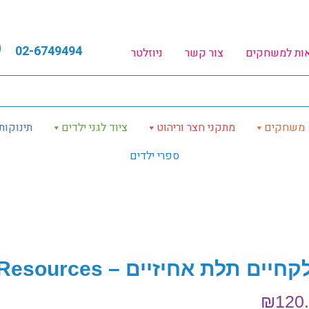
02-6749494
אות למשחקים
צור קשר
ניוזלטר
משחקים
מתקני חצר וריהוט
ציוד לגני ילדים
תינוקות
ספרי ילדים
יים תלת אחיזיים – Learning Resources
₪
120